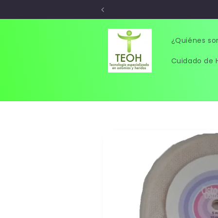
Ir
directamente
al contenido
¿Quiénes s
Cuidado de 
Ir
directamente
a la
información
del producto