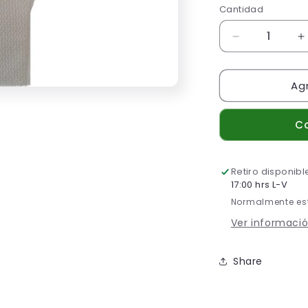
Cantidad
Cantidad
Reducir
A
cantidad
c
para
p
Agr
BOLSA
B
NEONATAL,
N
CAJA
C
C
CON
10
1
PZ
P
Retiro disponib
17:00 hrs L-V
Normalmente est
Ver informació
Share