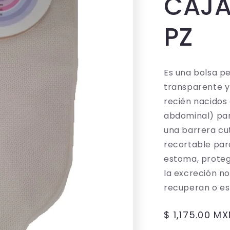
CAJA
PZ
Es una bolsa p
transparente y
recién nacidos
abdominal) par
una barrera cu
recortable par
estoma, proteg
la excreción n
recuperan o es
Precio
$ 1,175.00 M
habitual