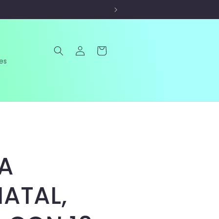
Iniciar
Carrito
sesión
es
A
ATAL,