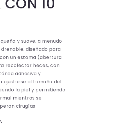
 CON 10
equeña y suave, a menudo
 drenable, diseñado para
 con un estoma (abertura
a recolectar heces, con
tánea adhesiva y
a ajustarse al tamaño del
iendo la piel y permitiendo
ormal mientras se
peran cirugías
XN