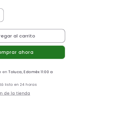
umentar
antidad
ara
egar al carrito
OLSA
EONATAL,
AJA
omprar ahora
CON
0
Z
le en
Toluca, Edoméx 11:00 a
á listo en 24 horas
n de la tienda