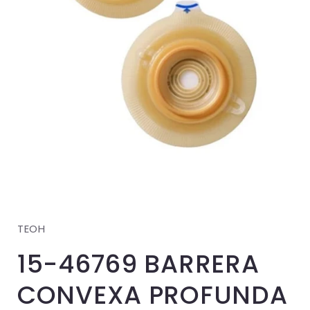
Abrir
elemento
multimedia
1
en
una
TEOH
ventana
modal
15-46769 BARRERA
CONVEXA PROFUNDA