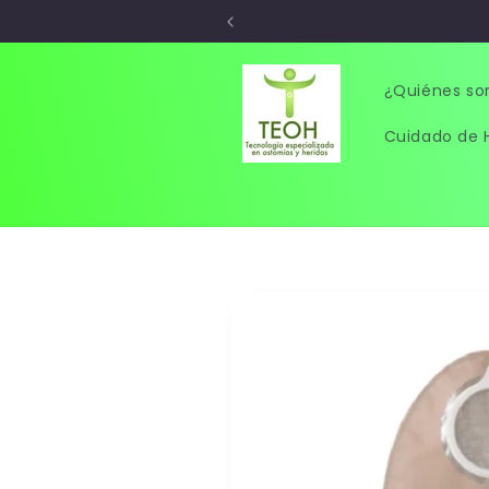
Ir
directamente
al contenido
¿Quiénes s
Cuidado de 
Ir
directamente
a la
información
del producto