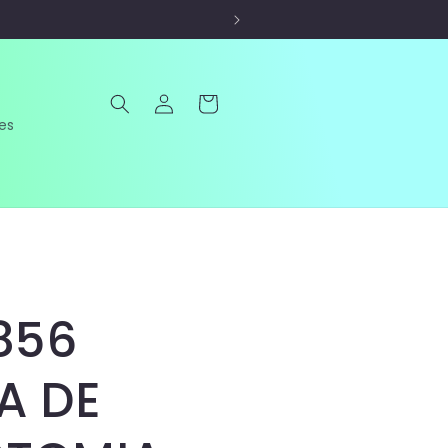
Iniciar
Carrito
sesión
es
1856
A DE