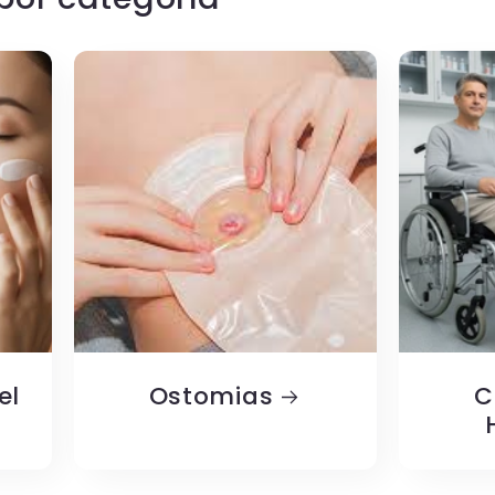
el
Ostomias
C