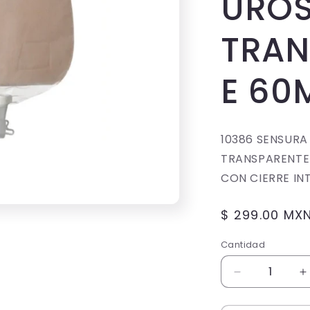
URO
TRAN
E 60
10386 SENSURA
TRANSPARENTE
CON CIERRE I
Precio
$ 299.00 MX
habitual
Cantidad
Cantidad
Reducir
A
cantidad
c
para
p