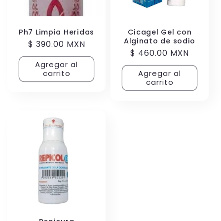
Ph7 Limpia Heridas
Cicagel Gel con
Alginato de sodio
Precio
$ 390.00 MXN
Precio
$ 460.00 MXN
habitual
habitual
Agregar al
carrito
Agregar al
carrito