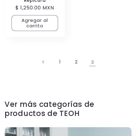
Repicura
Precio
$ 1,250.00 MXN
habitual
Agregar al
carrito
1
2
3
Ver más categorías de
productos de TEOH