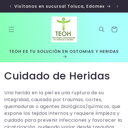
Ir
directamente
Visítanos en sucursal Toluca, Edomex
al contenido
Carrito
TEOH ES TU SOLUCIÓN EN OSTOMIAS Y HERIDAS
C
Cuidado de Heridas
o
Una herida en la piel es una ruptura de su
l
integridad, causada por traumas, cortes,
quemaduras o agentes biológicos/químicos, que
e
expone los tejidos internos y requiere limpieza y
cuidado para prevenir infecciones y favorecer la
c
cicatrización, pudiendo variar desde rasguños